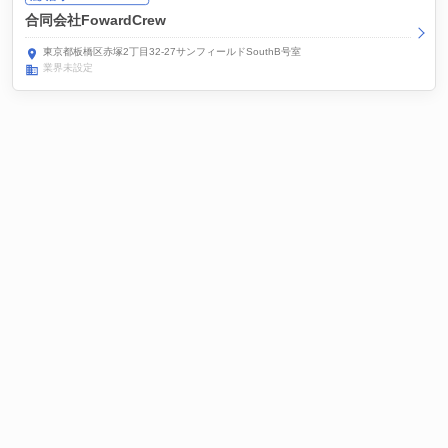
合同会社FowardCrew
東京都板橋区赤塚2丁目32-27サンフィールドSouthB号室
業界未設定