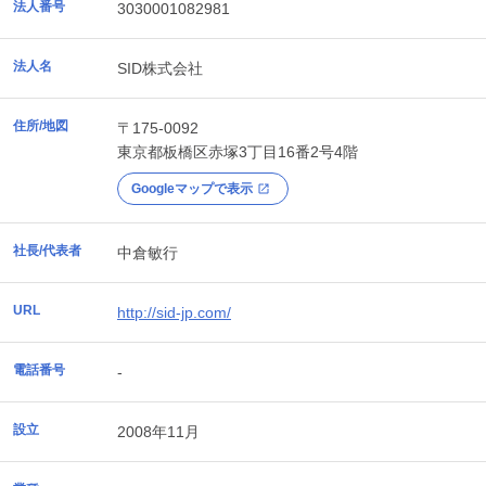
法人番号
3030001082981
法人名
SID株式会社
住所/地図
〒175-0092
東京都
板橋区
赤塚3丁目16番2号4階
Googleマップで表示
社長/代表者
中倉敏行
URL
http://sid-jp.com/
電話番号
-
設立
2008年11月