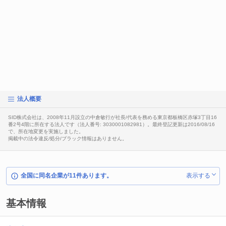
法人概要
SID株式会社は、2008年11月設立の中倉敏行が社長/代表を務める東京都板橋区赤塚3丁目16
番2号4階に所在する法人です（法人番号: 3030001082981）。最終登記更新は2016/08/16
で、所在地変更を実施しました。
掲載中の法令違反/処分/ブラック情報はありません。
全国に同名企業が11件あります。
表示する
基本情報