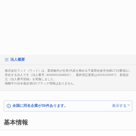
法人概要
株式会社ウッド（ウッド）は、栗原敏尚が社長/代表を務める千葉県佐倉市先崎1723番地1に
所在する法人です（法人番号: 3040001046647）。最終登記更新は2015/10/05で、新規設
立（法人番号登録）を実施しました。
掲載中の法令違反/処分/ブラック情報はありません。
全国に同名企業が36件あります。
表示する
基本情報