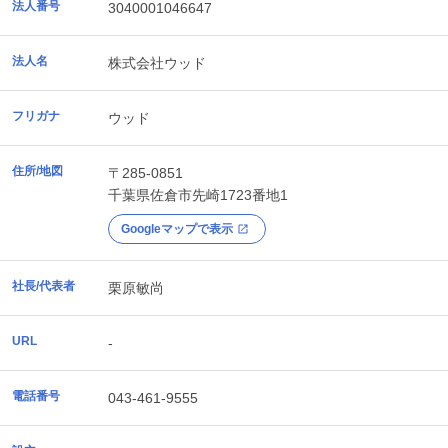
法人番号
3040001046647
法人名
株式会社ウッド
フリガナ
ウッド
住所/地図
〒285-0851
千葉県
佐倉市
先崎1723番地1
Googleマップで表示
社長/代表者
栗原敏尚
URL
-
電話番号
043-461-9555