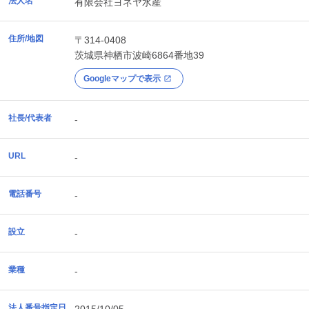
法人名
有限会社ヨネヤ水産
住所/地図
〒314-0408
茨城県
神栖市
波崎6864番地39
Googleマップで表示
社長/代表者
-
URL
-
電話番号
-
設立
-
業種
-
法人番号指定日