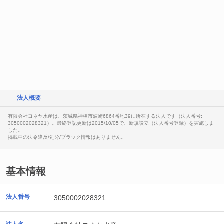
法人概要
有限会社ヨネヤ水産は、茨城県神栖市波崎6864番地39に所在する法人です（法人番号:
3050002028321）。最終登記更新は2015/10/05で、新規設立（法人番号登録）を実施しま
した。
掲載中の法令違反/処分/ブラック情報はありません。
基本情報
法人番号
3050002028321