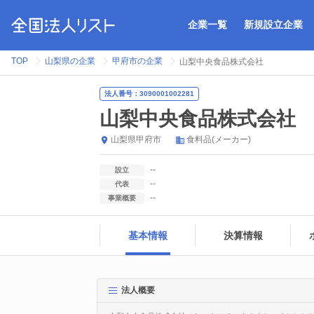
企業一覧
新規設立企業
TOP
山梨県の企業
甲府市の企業
山梨中央食品株式会社
法人番号：3090001002281
山梨中央食品株式会社
山梨県
甲府市
食料品(メーカー)
--
設立
--
代表
--
事業概要
基本情報
決算情報
法人概要