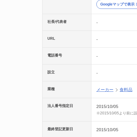
Googleマップで表示
社長/代表者
-
URL
-
電話番号
-
設立
-
業種
メーカー
食料品
法人番号指定日
2015/10/05
※2015/10/05より
最終登記更新日
2015/10/05