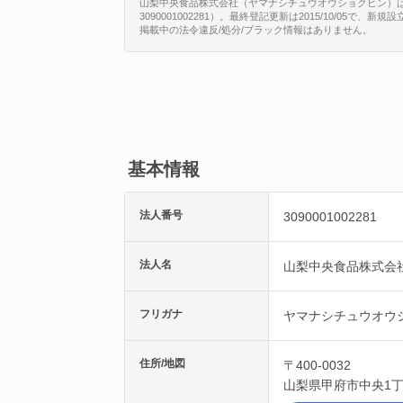
山梨中央食品株式会社（ヤマナシチュウオウショクヒン）は、
3090001002281）。最終登記更新は2015/10/05で
掲載中の法令違反/処分/ブラック情報はありません。
基本情報
法人番号
3090001002281
法人名
山梨中央食品株式会
フリガナ
ヤマナシチュウオウ
住所/地図
〒400-0032
山梨県
甲府市
中央1丁