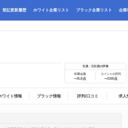
登記更新履歴
ホワイト企業リスト
ブラック企業リスト
企業
社員・元社員の評価
転職会議
カイシャの評判
--
--
/5.0点
/100点
ホワイト情報
ブラック情報
評判/口コミ
求人