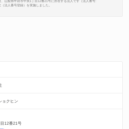
山梨県甲府市中央1丁目12番21号に所在する法人です（法人番号:
、新規設立（法人番号登録）を実施しました。
社
ショクヒン
目12番21号