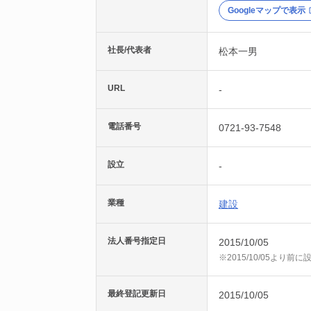
Googleマップで表示
社長/代表者
松本一男
URL
-
電話番号
0721-93-7548
設立
-
業種
建設
法人番号指定日
2015/10/05
※2015/10/05より
最終登記更新日
2015/10/05