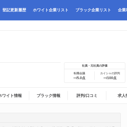
登記更新履歴
ホワイト企業リスト
ブラック企業リスト
企業
社員・元社員の評価
転職会議
カイシャの評判
--
--
/5.0点
/100点
ホワイト情報
ブラック情報
評判/口コミ
求人