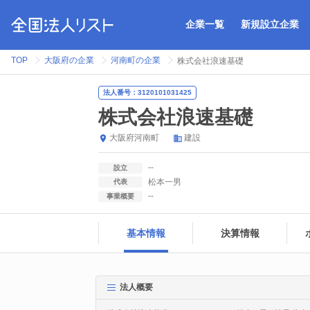
企業一覧
新規設立企業
TOP
大阪府の企業
河南町の企業
株式会社浪速基礎
法人番号：3120101031425
株式会社浪速基礎
大阪府
河南町
建設
--
設立
松本一男
代表
--
事業概要
基本情報
決算情報
法人概要