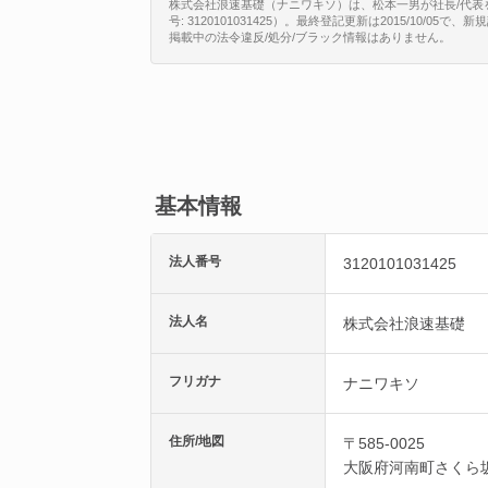
株式会社浪速基礎（ナニワキソ）は、松本一男が社長/代表
号: 3120101031425）。最終登記更新は2015/10/0
掲載中の法令違反/処分/ブラック情報はありません。
基本情報
法人番号
3120101031425
法人名
株式会社浪速基礎
フリガナ
ナニワキソ
住所/地図
〒585-0025
大阪府
河南町
さくら坂