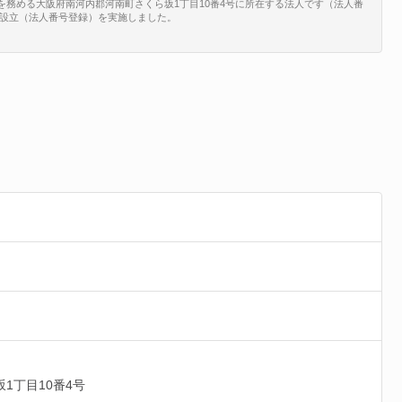
を務める大阪府南河内郡河南町さくら坂1丁目10番4号に所在する法人です（法人番
5で、新規設立（法人番号登録）を実施しました。
1丁目10番4号