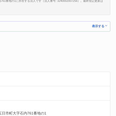
番地の1に所在する法人です（法人番号: 3240002007256）。最終登記更新は
。
表示する
五日市町大字石内761番地の1