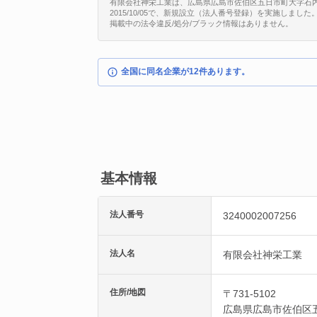
有限会社神栄工業は、広島県広島市佐伯区五日市町大字石内761
2015/10/05で、新規設立（法人番号登録）を実施しました
掲載中の法令違反/処分/ブラック情報はありません。
全国に同名企業が12件あります。
基本情報
法人番号
3240002007256
法人名
有限会社神栄工業
住所/地図
〒731-5102
広島県
広島市佐伯区