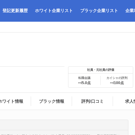
登記更新履歴
ホワイト企業リスト
ブラック企業リスト
企業
社員・元社員の評価
転職会議
カイシャの評判
--
--
/5.0点
/100点
ホワイト情報
ブラック情報
評判/口コミ
求人