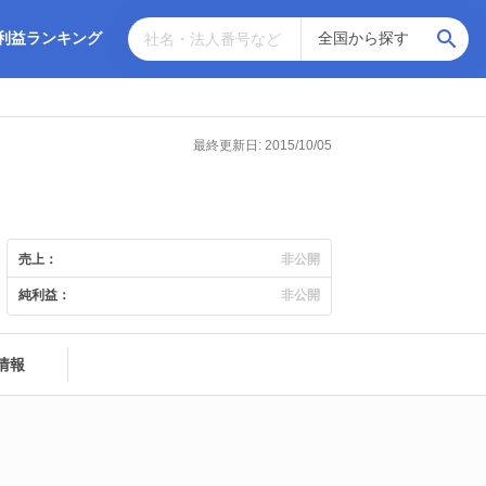
利益ランキング
最終更新日: 2015/10/05
売上：
非公開
純利益：
非公開
情報