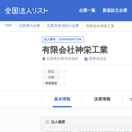
企業一覧
新規設立企業
TOP
広島県の企業
広島市佐伯区の企業
有限会社神栄工業
法人番号：3240002007256
有限会社神栄工業
広島県
広島市佐伯区
業界未設定
--
設立
--
代表
--
事業概要
基本情報
決算情報
法人概要