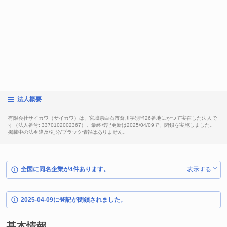
法人概要
有限会社サイカワ（サイカワ）は、宮城県白石市斎川字別当26番地にかつて実在した法人で
す（法人番号: 3370102002367）。最終登記更新は2025/04/09で、閉鎖を実施しました。
掲載中の法令違反/処分/ブラック情報はありません。
全国に同名企業が4件あります。
表示する
2025-04-09に登記が閉鎖されました。
基本情報