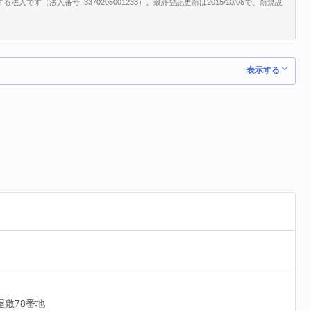
す（法人番号: 3370205001233）。最終登記更新は2015/10/05で、新規設
表示する
屋敷78番地