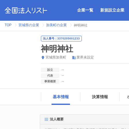
企業一覧
新規設立企業
TOP
宮城県の企業
加美町の企業
神明神社
法人番号：3370205001233
神明神社
宮城県
加美町
業界未設定
--
設立
--
代表
--
事業概要
基本情報
決算情報
法人概要