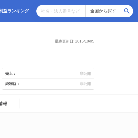
利益ランキング
最終更新日: 2015/10/05
売上：
非公開
純利益：
非公開
情報