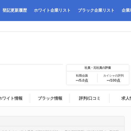
登記更新履歴
ホワイト企業リスト
ブラック企業リスト
企業
社員・元社員の評価
転職会議
カイシャの評判
--
--
/5.0点
/100点
ホワイト情報
ブラック情報
評判/口コミ
求人