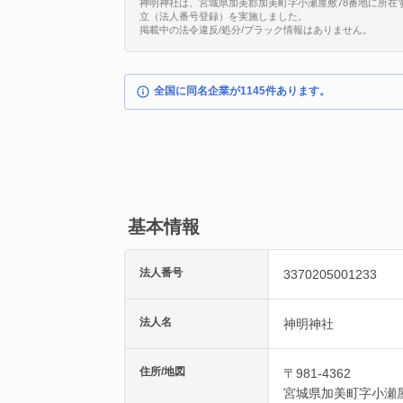
神明神社は、宮城県加美郡加美町字小瀬屋敷78番地に所在する法人で
立（法人番号登録）を実施しました。
掲載中の法令違反/処分/ブラック情報はありません。
全国に同名企業が1145件あります。
基本情報
法人番号
3370205001233
法人名
神明神社
住所/地図
〒981-4362
宮城県
加美町
字小瀬