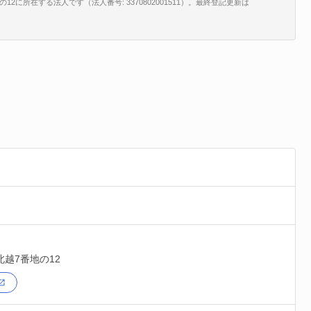
に所在する法人です（法人番号: 3370802001511）。最終登記更新は
。
北越7番地の12