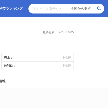
利益ランキング
最終更新日: 2015/10/05
売上：
非公開
純利益：
非公開
情報