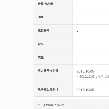
社長/代表者
-
URL
-
電話番号
-
設立
-
業種
-
法人番号指定日
2015/10/05
※2015/10/05より
最終登記更新日
2015/10/05
データの出典について