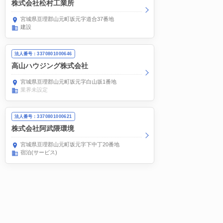
株式会社松村工業所
宮城県亘理郡山元町坂元字道合37番地
建設
法人番号：3370801000646
高山ハウジング株式会社
宮城県亘理郡山元町坂元字白山坂1番地
業界未設定
法人番号：3370801000621
株式会社阿武隈環境
宮城県亘理郡山元町坂元字下中丁20番地
宿泊(サービス)