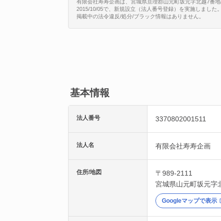
有限会社寿寿企画は、宮城県亘理郡山元町坂元字北越7番地の12
2015/10/05で、新規設立（法人番号登録）を実施しました
掲載中の法令違反/処分/ブラック情報はありません。
基本情報
法人番号
3370802001511
法人名
有限会社寿寿企画
住所/地図
〒989-2111
宮城県
山元町
坂元字
Googleマップで表示