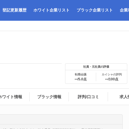
登記更新履歴
ホワイト企業リスト
ブラック企業リスト
企業
社員・元社員の評価
転職会議
カイシャの評判
--
--
/5.0点
/100点
ホワイト情報
ブラック情報
評判/口コミ
求人