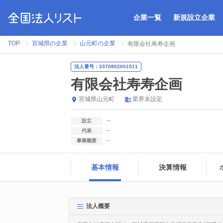
企業一覧
新規設立企業
TOP
宮城県の企業
山元町の企業
有限会社寿寿企画
法人番号：3370802001511
有限会社寿寿企画
宮城県
山元町
業界未設定
--
設立
--
代表
--
事業概要
基本情報
決算情報
法人概要