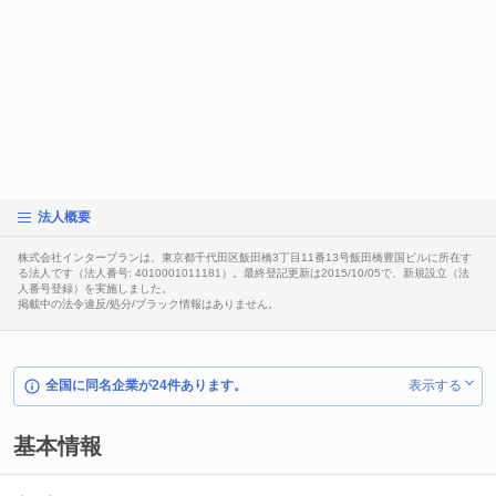
法人概要
株式会社インタープランは、東京都千代田区飯田橋3丁目11番13号飯田橋豊国ビルに所在す
る法人です（法人番号: 4010001011181）。最終登記更新は2015/10/05で、新規設立（法
人番号登録）を実施しました。
掲載中の法令違反/処分/ブラック情報はありません。
全国に同名企業が24件あります。
表示する
基本情報