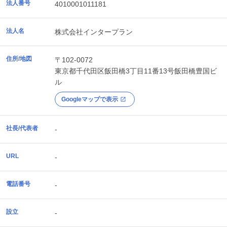
法人番号
4010001011181
法人名
株式会社インタープラン
住所/地図
〒102-0072
東京都
千代田区
飯田橋3丁目11番13号飯田橋豊国ビ
ル
Googleマップで表示
社長/代表者
-
URL
-
電話番号
-
設立
-