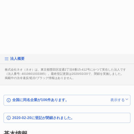
法人概要
株式会社ネオ（ネオ）は、東京都墨田区堤通2丁目8番15-412号にかつて実在した法人です
（法人番号: 4010601033385）。最終登記更新は2020/02/20で、閉鎖を実施しました。
掲載中の法令違反/処分/ブラック情報はありません。
全国に同名企業が106件あります。
表示する
2020-02-20に登記が閉鎖されました。
基本情報