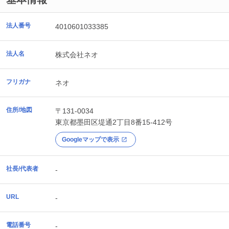
法人番号
4010601033385
法人名
株式会社ネオ
フリガナ
ネオ
住所/地図
〒131-0034
東京都
墨田区
堤通2丁目8番15-412号
Googleマップで表示
社長/代表者
-
URL
-
電話番号
-