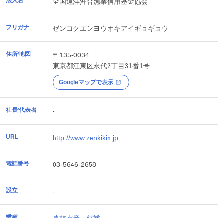
法人名
全国遠洋沖合漁業信用基金協会
フリガナ
ゼンコクエンヨウオキアイギョギョウ
住所/地図
〒135-0034
東京都
江東区
永代2丁目31番1号
Googleマップで表示
社長/代表者
-
URL
http://www.zenkikin.jp
電話番号
03-5646-2658
設立
-
業種