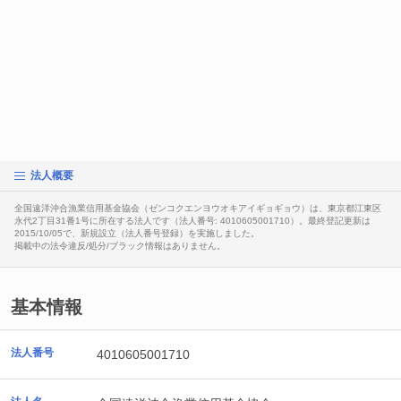
法人概要
全国遠洋沖合漁業信用基金協会（ゼンコクエンヨウオキアイギョギョウ）は、東京都江東区
永代2丁目31番1号に所在する法人です（法人番号: 4010605001710）。最終登記更新は
2015/10/05で、新規設立（法人番号登録）を実施しました。
掲載中の法令違反/処分/ブラック情報はありません。
基本情報
法人番号
4010605001710