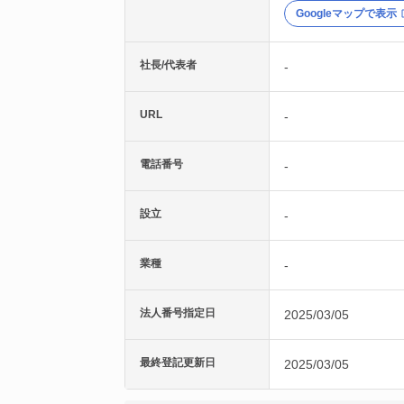
Googleマップで表示
社長/代表者
-
URL
-
電話番号
-
設立
-
業種
-
法人番号指定日
2025/03/05
最終登記更新日
2025/03/05