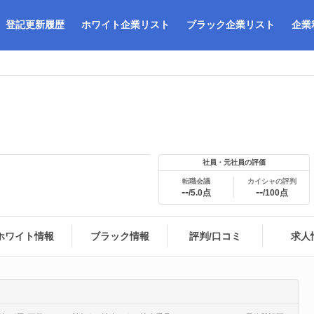
登記更新履歴
ホワイト企業リスト
ブラック企業リスト
企業
社員・元社員の評価
転職会議
カイシャの評判
--
--
/5.0点
/100点
ホワイト情報
ブラック情報
評判/口コミ
求人