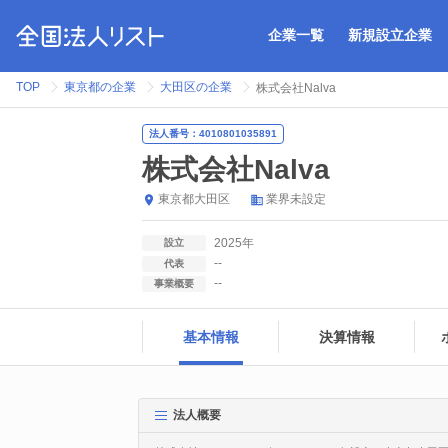
企業一覧
新規設立企業
TOP
東京都の企業
大田区の企業
株式会社Nalva
法人番号：4010801035891
株式会社Nalva
東京都
大田区
業界未設定
2025年
設立
--
代表
--
事業概要
基本情報
決算情報
法人概要