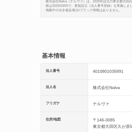
株式会社Nalva（ナルヴァ）は、2025年設立の東京都大田区久
新は2025/03/05で、新規設立（法人番号登録）を実施しま
掲載中の法令違反/処分/ブラック情報はありません。
基本情報
法人番号
4010801035891
法人名
株式会社Nalva
フリガナ
ナルヴァ
住所/地図
〒146-0085
東京都
大田区
久が原5