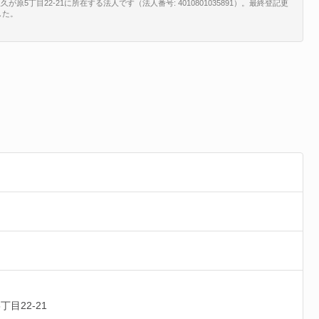
が原5丁目22-21に所在する法人です（法人番号: 4010801035891）。最終登記更
した。
丁目22-21