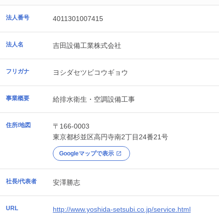
法人番号
4011301007415
法人名
吉田設備工業株式会社
フリガナ
ヨシダセツビコウギョウ
事業概要
給排水衛生・空調設備工事
住所/地図
〒166-0003
東京都
杉並区
高円寺南2丁目24番21号
Googleマップで表示
社長/代表者
安澤勝志
URL
http://www.yoshida-setsubi.co.jp/service.html