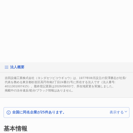
法人概要
吉田設備工業株式会社（ヨシダセツビコウギョウ）は、1977年08月設立の安澤勝志が社長/
代表を務める東京都杉並区高円寺南2丁目24番21号に所在する法人です（法人番号:
4011301007415）。最終登記更新は2026/08/03で、所在地変更を実施しました。
掲載中の法令違反/処分/ブラック情報はありません。
全国に同名企業が25件あります。
表示する
基本情報