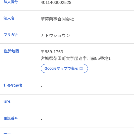
法人番号
4011403002529
法人名
華涛商事合同会社
フリガナ
カトウショウジ
住所/地図
〒989-1763
宮城県
柴田町
大字船迫字川前55番地1
Googleマップで表示
社長/代表者
-
URL
-
電話番号
-