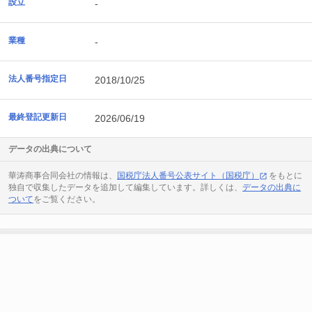
設立
-
業種
-
法人番号指定日
2018/10/25
最終登記更新日
2026/06/19
データの出典について
華涛商事合同会社の情報は、
国税庁法人番号公表サイト（国税庁）
をもとに
独自で収集したデータを追加して編集しています。詳しくは、
データの出典に
ついて
をご覧ください。