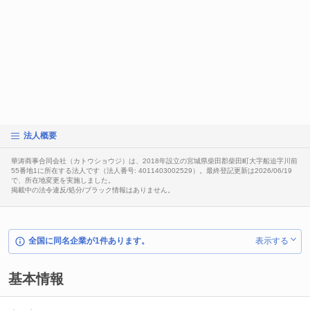
法人概要
華涛商事合同会社（カトウショウジ）は、2018年設立の宮城県柴田郡柴田町大字船迫字川前
55番地1に所在する法人です（法人番号: 4011403002529）。最終登記更新は2026/06/19
で、所在地変更を実施しました。
掲載中の法令違反/処分/ブラック情報はありません。
全国に同名企業が1件あります。
表示する
基本情報