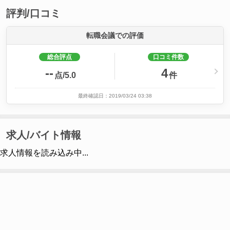
評判/口コミ
転職会議での評価
総合評点
口コミ件数
--
4
点/5.0
件
最終確認日：2019/03/24 03:38
求人/バイト情報
求人情報を読み込み中...