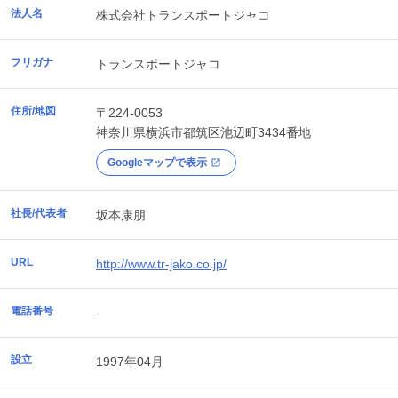
法人名
株式会社トランスポートジャコ
フリガナ
トランスポートジャコ
住所/地図
〒224-0053
神奈川県
横浜市都筑区
池辺町3434番地
Googleマップで表示
社長/代表者
坂本康朋
URL
http://www.tr-jako.co.jp/
電話番号
-
設立
1997年04月