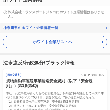
株式会社トランスポートジャコにホワイト企業情報はありませ
ん。
神奈川県のホワイト企業情報一覧
ホワイト企業リストへ
法令違反/行政処分/ブラック情報
国土交通省
公表日: 2019/11/26
貨物自動車運送事業輸送安全規則（以下「安全規
則」）第3条第4項
本社：死亡事故があった旨の公安委員会からの通知を端緒として平成31年
4月5日及び令和元年5月9日、監査を実施。7件の違反が認められた。
（1）乗務時間等告示の遵守違反（安全規則第3条第4項）
（2）疾病のおそれのある乗務（安全規則第3条第6項）