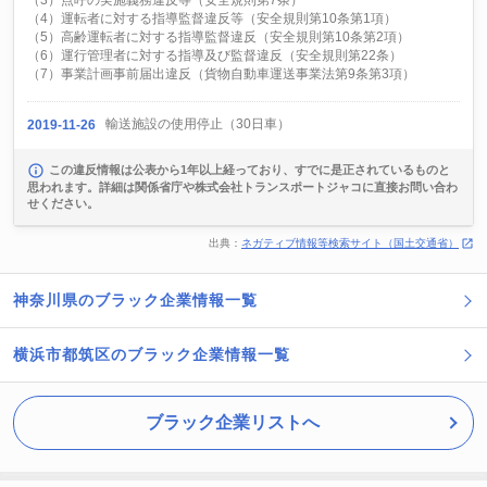
（3）点呼の実施義務違反等（安全規則第7条）
（4）運転者に対する指導監督違反等（安全規則第10条第1項）
（5）高齢運転者に対する指導監督違反（安全規則第10条第2項）
（6）運行管理者に対する指導及び監督違反（安全規則第22条）
（7）事業計画事前届出違反（貨物自動車運送事業法第9条第3項）
輸送施設の使用停止（30日車）
2019-11-26
この違反情報は公表から1年以上経っており、すでに是正されているものと
思われます。詳細は関係省庁や株式会社トランスポートジャコに直接お問い合わ
せください。
出典：
ネガティブ情報等検索サイト（国土交通省）
神奈川県のブラック企業情報一覧
横浜市都筑区のブラック企業情報一覧
ブラック企業リストへ