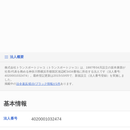
法人概要
株式会社トランスポートジャコ（トランスポートジャコ）は、1997年04月設立の坂本康朋が
社長/代表を務める神奈川県横浜市都筑区池辺町3434番地に所在する法人です（法人番号:
4020001032474）。最終登記更新は2015/10/05で、新規設立（法人番号登録）を実施しま
した。
掲載中の
法令違反/処分/ブラック情報が1件
あります。
基本情報
法人番号
4020001032474