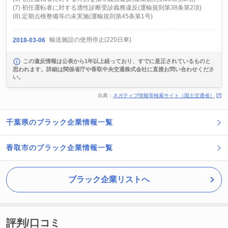
(7) 初任運転者に対する適性診断受診義務違反(運輸規則第38条第2項)
(8) 定期点検整備等の未実施(運輸規則第45条第1号)
輸送施設の使用停止(220日車)
2018-03-06
この違反情報は公表から1年以上経っており、すでに是正されているものと
思われます。詳細は関係省庁や香取中央交通株式会社に直接お問い合わせくださ
い。
出典：
ネガティブ情報等検索サイト（国土交通省）
千葉県のブラック企業情報一覧
香取市のブラック企業情報一覧
ブラック企業リストへ
評判/口コミ