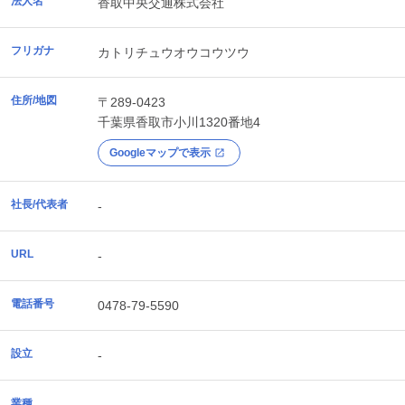
法人名
香取中央交通株式会社
フリガナ
カトリチュウオウコウツウ
住所/地図
〒289-0423
千葉県
香取市
小川1320番地4
Googleマップで表示
社長/代表者
-
URL
-
電話番号
0478-79-5590
設立
-
業種