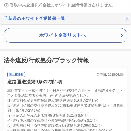
香取中央交通株式会社にホワイト企業情報はありません。
千葉県のホワイト企業情報一覧
ホワイト企業リストへ
法令違反/行政処分/ブラック情報
国土交通省
公表日: 2018/03/06
道路運送法第9条の2第1項
本社営業所：平成29年7月25日及び平成29年7月26日、新規許可を受けた
ことを端緒に監査を実施。8件の違反が認められた。
(1) 運賃料金変更事前届出違反(道路運送法第9条の2第1項)
(2) 運送引受書の交付義務違反(旅客自動車運送事業運輸規則(以下「運輸規
則」)第7条の2第1項)
(3) 疾病のおそれのある乗務(運輸規則第21条第5項)
(4) 運行指示書の記載事項不備(運輸規則第28条の2第1項)
(5) 運転者に対する指導監督義務違反(運輸規則第38条第1項)
(6) 初任運転者に対する特別な指導義務違反(運輸規則第38条第2項)