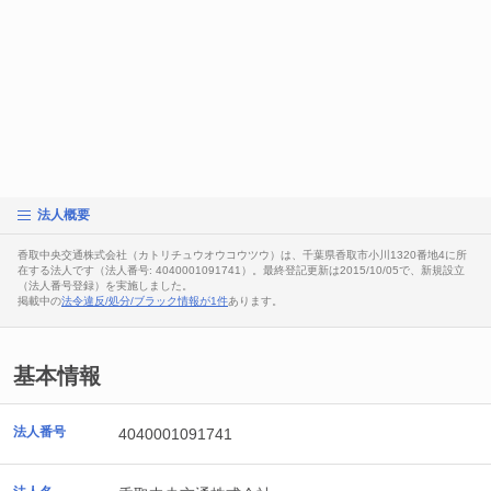
法人概要
香取中央交通株式会社（カトリチュウオウコウツウ）は、千葉県香取市小川1320番地4に所
在する法人です（法人番号: 4040001091741）。最終登記更新は2015/10/05で、新規設立
（法人番号登録）を実施しました。
掲載中の
法令違反/処分/ブラック情報が1件
あります。
基本情報
法人番号
4040001091741