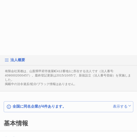
法人概要
有限会社英都は、山梨県甲府市後屋町412番地1に所在する法人です（法人番号:
4090002000457）。最終登記更新は2015/10/05で、新規設立（法人番号登録）を実施しま
した。
掲載中の法令違反/処分/ブラック情報はありません。
全国に同名企業が4件あります。
表示する
基本情報