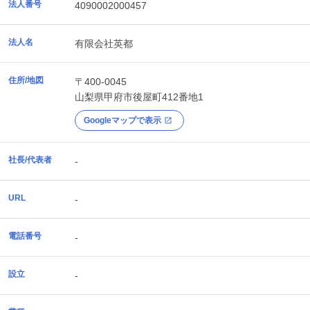
法人番号
4090002000457
法人名
有限会社英都
住所/地図
〒400-0045
山梨県
甲府市
後屋町412番地1
Googleマップで表示
社長/代表者
-
URL
-
電話番号
-
設立
-