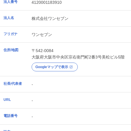
法人番号
4120001183910
法人名
株式会社ワンセブン
フリガナ
ワンセブン
住所/地図
〒542-0084
大阪府
大阪市中央区
宗右衛門町2番3号美松ビル5階
Googleマップで表示
社長/代表者
-
URL
-
電話番号
-