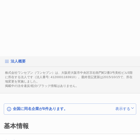
法人概要
株式会社ワンセブン（ワンセブン）は、大阪府大阪市中央区宗右衛門町2番3号美松ビル5階
に所在する法人です（法人番号: 4120001183910）。最終登記更新は2015/10/15で、所在
地変更を実施しました。
掲載中の法令違反/処分/ブラック情報はありません。
全国に同名企業が8件あります。
表示する
基本情報