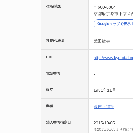
住所/地図
〒600-8884
京都府
京都市下京区
Googleマップで表示
社長/代表者
武田敏夫
URL
http://www.kyototake
電話番号
-
設立
1981年11月
業種
医療・福祉
法人番号指定日
2015/10/05
※2015/10/05より