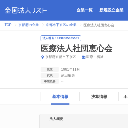
企業一覧
新規設立企業
TOP
京都府の企業
京都市下京区の企業
医療法人社団恵心会
法人番号：4130005005531
医療法人社団恵心会
京都府
京都市下京区
医療・福祉
1981年11月
設立
武田敏夫
代表
--
事業概要
基本情報
決算情報
ホ
法人概要