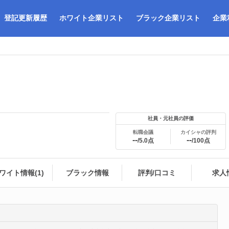
登記更新履歴
ホワイト企業リスト
ブラック企業リスト
企業
社員・元社員の評価
転職会議
カイシャの評判
--
--
/5.0点
/100点
ワイト情報(1)
ブラック情報
評判/口コミ
求人