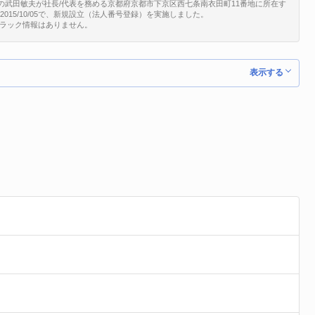
立の武田敏夫が社長/代表を務める京都府京都市下京区西七条南衣田町11番地に所在す
新は2015/10/05で、新規設立（法人番号登録）を実施しました。
ブラック情報はありません。
表示する