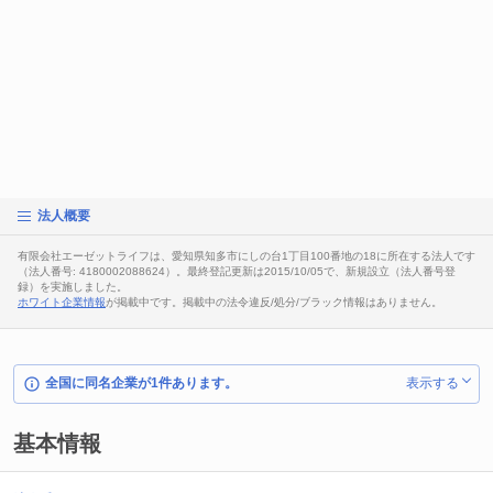
法人概要
有限会社エーゼットライフは、愛知県知多市にしの台1丁目100番地の18に所在する法人です
（法人番号: 4180002088624）。最終登記更新は2015/10/05で、新規設立（法人番号登
録）を実施しました。
ホワイト企業情報
が掲載中です。掲載中の法令違反/処分/ブラック情報はありません。
全国に同名企業が1件あります。
表示する
基本情報