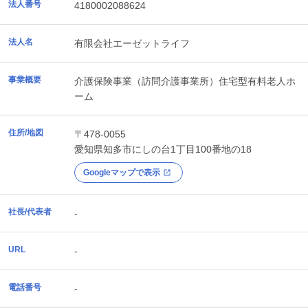
法人番号
4180002088624
法人名
有限会社エーゼットライフ
事業概要
介護保険事業（訪問介護事業所）住宅型有料老人ホ
ーム
住所/地図
〒478-0055
愛知県
知多市
にしの台1丁目100番地の18
Googleマップで表示
社長/代表者
-
URL
-
電話番号
-