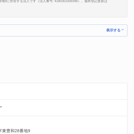
に所在する法人です（法人番号: 4180301009396）。最終登記更新は
。
表示する
ア
字東豊和28番地9