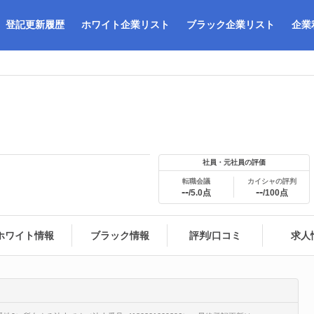
登記更新履歴
ホワイト企業リスト
ブラック企業リスト
企業
社員・元社員の評価
転職会議
カイシャの評判
--
--
/5.0点
/100点
ホワイト情報
ブラック情報
評判/口コミ
求人