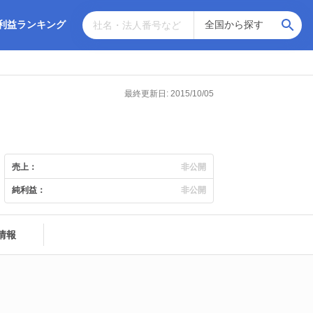
利益ランキング
最終更新日: 2015/10/05
売上：
非公開
純利益：
非公開
情報