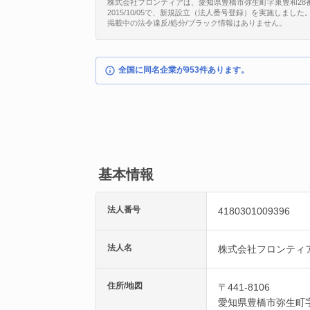
株式会社フロンティアは、愛知県豊橋市弥生町字東豊和28番地9
2015/10/05で、新規設立（法人番号登録）を実施しました
掲載中の法令違反/処分/ブラック情報はありません。
全国に同名企業が953件あります。
基本情報
法人番号
4180301009396
法人名
株式会社フロンティ
住所/地図
〒441-8106
愛知県
豊橋市
弥生町