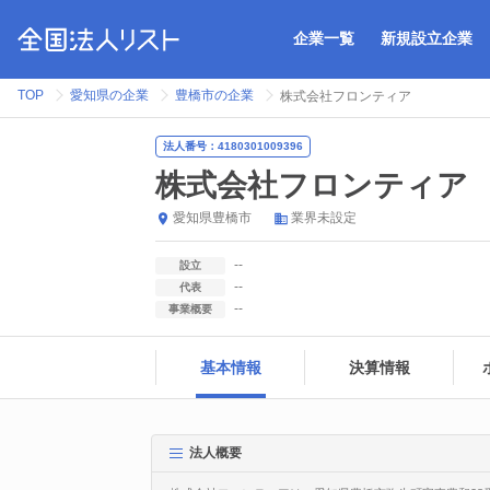
企業一覧
新規設立企業
TOP
愛知県の企業
豊橋市の企業
株式会社フロンティア
法人番号：4180301009396
株式会社フロンティア
愛知県
豊橋市
業界未設定
--
設立
--
代表
--
事業概要
基本情報
決算情報
法人概要