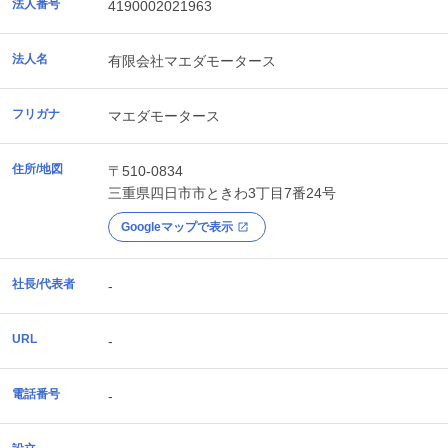
法人番号
4190002021963
法人名
有限会社マエダモータース
フリガナ
マエダモータース
住所/地図
〒510-0834
三重県
四日市市
ときわ3丁目7番24号
Googleマップで表示
社長/代表者
-
URL
-
電話番号
-