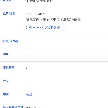
法人名
宅研創業株式会社
住所/地図
〒961-0407
福島県
白河市
表郷中寺字屋敷15番地
Googleマップで表示
社長/代表者
-
URL
-
電話番号
-
設立
-
業種
建設
法人番号指定日