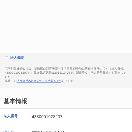
法人概要
宅研創業株式会社は、福島県白河市表郷中寺字屋敷15番地に所在する法人です（法人番号:
4380001023207）。最終登記更新は2015/10/05で、新規設立（法人番号登録）を実施しま
した。
掲載中の
法令違反/処分/ブラック情報が1件
あります。
基本情報
法人番号
4380001023207