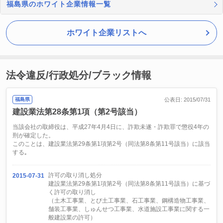
福島県のホワイト企業情報一覧
ホワイト企業リストへ
法令違反/行政処分/ブラック情報
福島県
公表日: 2015/07/31
建設業法第28条第1項（第2号該当）
当該会社の取締役は、平成27年4月4日に、詐欺未遂・詐欺罪で懲役4年の
刑が確定した。
このことは、建設業法第29条第1項第2号（同法第8条第11号該当）に該当
する｡
許可の取り消し処分
2015-07-31
建設業法第29条第1項第2号（同法第8条第11号該当）に基づ
く許可の取り消し
（土木工事業、とび土工事業、石工事業、鋼構造物工事業、
舗装工事業、しゅんせつ工事業、水道施設工事業に関する一
般建設業の許可）