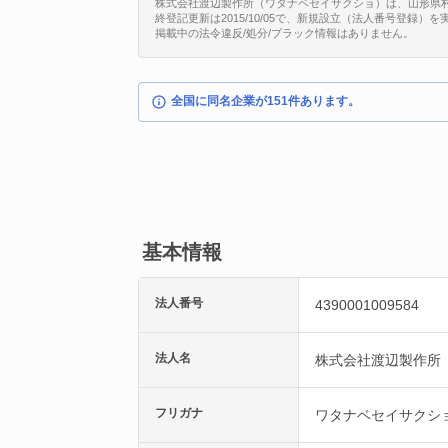
株式会社渡辺製作所（ワタナベセイサクショ）は、山形県村山市大
終登記更新は2015/10/05で、新規設立（法人番号登録）
掲載中の法令違反/処分/ブラック情報はありません。
全国に同名企業が151件あります。
基本情報
法人番号
4390001009584
法人名
株式会社渡辺製作所
フリガナ
ワタナベセイサクシ