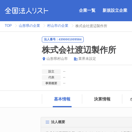
企業一覧
新規設立企業
TOP
山形県の企業
村山市の企業
株式会社渡辺製作所
法人番号：4390001009584
株式会社渡辺製作所
山形県
村山市
業界未設定
--
設立
--
代表
--
事業概要
基本情報
決算情報
法人概要