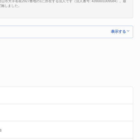
字名取2927番地の1に所在する法人です（法人番号: 4390001009584）。最
を実施しました。
表示する
ョ