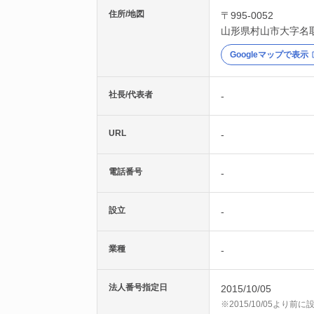
住所/地図
〒995-0052
山形県
村山市
大字名取
Googleマップで表示
社長/代表者
-
URL
-
電話番号
-
設立
-
業種
-
法人番号指定日
2015/10/05
※2015/10/05より