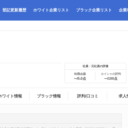
登記更新履歴
ホワイト企業リスト
ブラック企業リスト
企業
社員・元社員の評価
転職会議
カイシャの評判
--
--
/5.0点
/100点
ホワイト情報
ブラック情報
評判/口コミ
求人