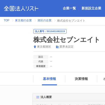
企業一覧
新規設立企業
TOP
東京都の企業
港区の企業
株式会社セブンエイト
法人番号：5010401082219
株式会社セブンエイト
東京都
港区
業界未設定
--
設立
--
代表
--
事業概要
基本情報
決算情報
法人概要