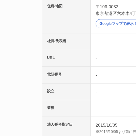
住所/地図
〒106-0032
東京都
港区
六本木4丁
Googleマップで表示
社長/代表者
-
URL
-
電話番号
-
設立
-
業種
-
法人番号指定日
2015/10/05
※2015/10/05より