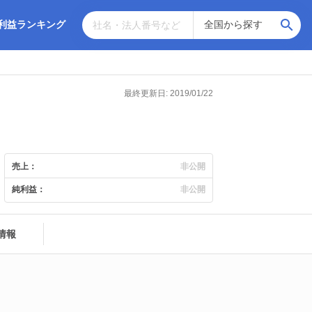
利益ランキング
最終更新日: 2019/01/22
売上：
非公開
純利益：
非公開
情報