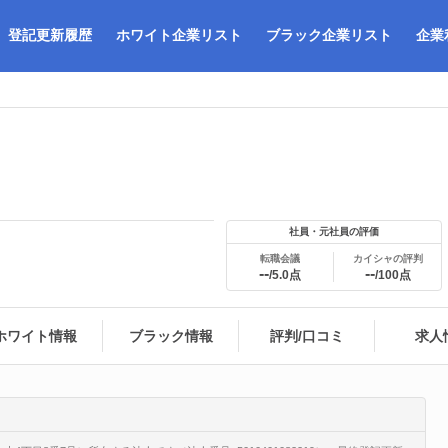
登記更新履歴
ホワイト企業リスト
ブラック企業リスト
企業
社員・元社員の評価
転職会議
カイシャの評判
--
--
/5.0点
/100点
ホワイト情報
ブラック情報
評判/口コミ
求人