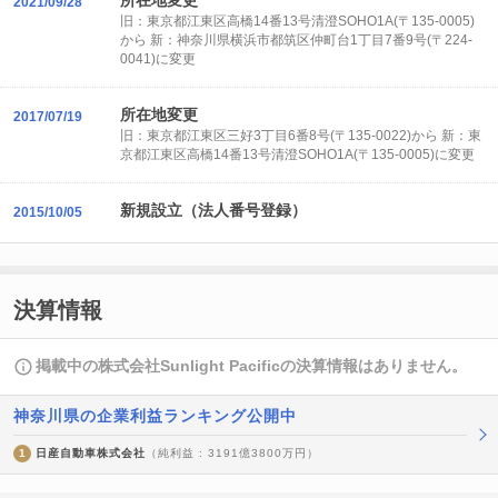
所在地変更
2021/09/28
旧：東京都江東区高橋14番13号清澄SOHO1A(〒135-0005)
から 新：神奈川県横浜市都筑区仲町台1丁目7番9号(〒224-
0041)に変更
所在地変更
2017/07/19
旧：東京都江東区三好3丁目6番8号(〒135-0022)から 新：東
京都江東区高橋14番13号清澄SOHO1A(〒135-0005)に変更
新規設立（法人番号登録）
2015/10/05
決算情報
掲載中の株式会社Sunlight Pacificの決算情報はありません。
神奈川県の企業利益ランキング公開中
1
日産自動車株式会社
（純利益 : 3191億3800万円）