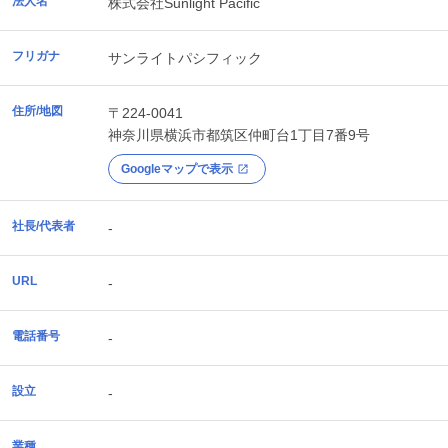
法人名
株式会社Sunlight Pacific
フリガナ
サンライトパシフィック
住所/地図
〒224-0041
神奈川県
横浜市都筑区
仲町台1丁目7番9号
Googleマップで表示
社長/代表者
-
URL
-
電話番号
-
設立
-
業種