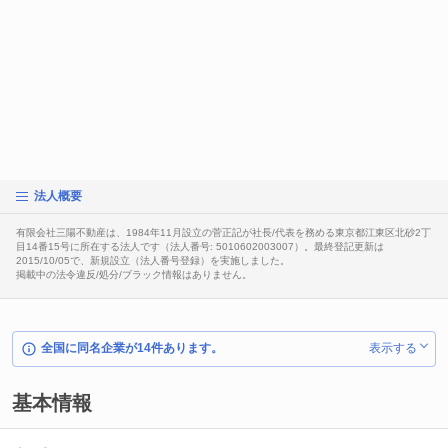
法人概要
有限会社三陽不動産は、1984年11月設立の菅正記が社長/代表を務める東京都江東区北砂2丁
目14番15号に所在する法人です（法人番号: 5010602003007）。最終登記更新は
2015/10/05で、新規設立（法人番号登録）を実施しました。
掲載中の法令違反/処分/ブラック情報はありません。
全国に同名企業が14件あります。
表示する
基本情報