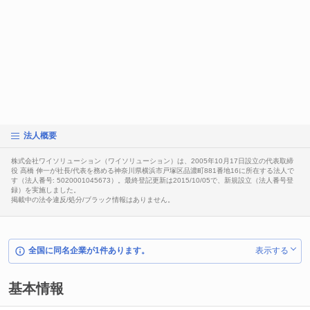
法人概要
株式会社ワイソリューション（ワイソリューション）は、2005年10月17日設立の代表取締
役 高橋 伸一が社長/代表を務める神奈川県横浜市戸塚区品濃町881番地16に所在する法人で
す（法人番号: 5020001045673）。最終登記更新は2015/10/05で、新規設立（法人番号登
録）を実施しました。
掲載中の法令違反/処分/ブラック情報はありません。
全国に同名企業が1件あります。
表示する
基本情報