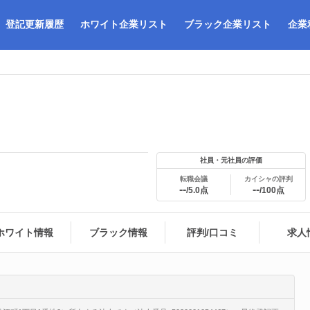
登記更新履歴
ホワイト企業リスト
ブラック企業リスト
企業
社員・元社員の評価
転職会議
カイシャの評判
--
--
/5.0点
/100点
ホワイト情報
ブラック情報
評判/口コミ
求人