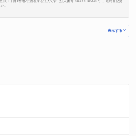
丁目1番地2に所在する法人です（法人番号: 5030001054467）。最終登記更
した。
表示する