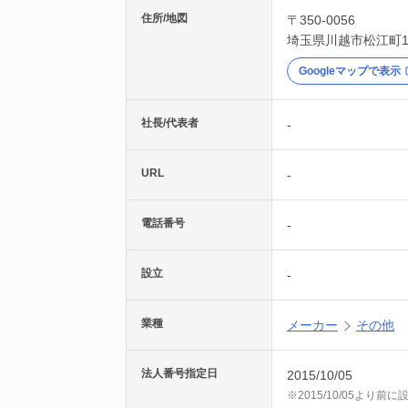
住所/地図
〒350-0056
埼玉県
川越市
松江町1
Googleマップで表示
社長/代表者
-
URL
-
電話番号
-
設立
-
業種
メーカー
その他
法人番号指定日
2015/10/05
※2015/10/05より