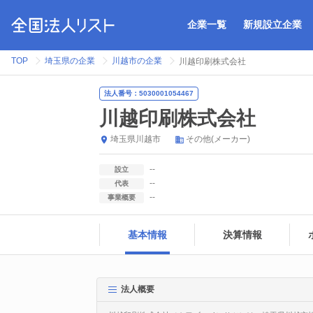
企業一覧
新規設立企業
TOP
埼玉県の企業
川越市の企業
川越印刷株式会社
法人番号：5030001054467
川越印刷株式会社
埼玉県
川越市
その他(メーカー)
--
設立
--
代表
--
事業概要
基本情報
決算情報
法人概要