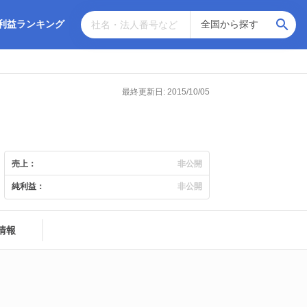
利益ランキング
最終更新日: 2015/10/05
売上：
非公開
純利益：
非公開
情報