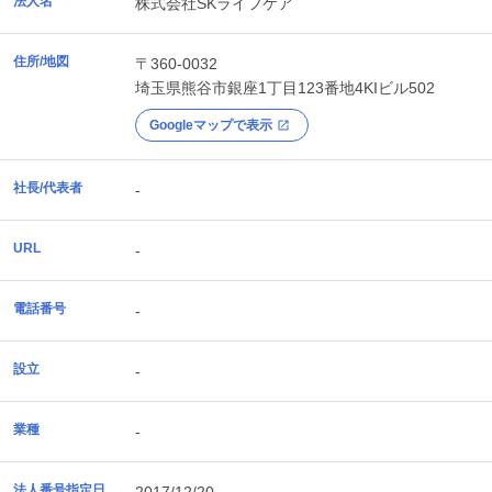
法人名
株式会社SKライフケア
住所/地図
〒360-0032
埼玉県
熊谷市
銀座1丁目123番地4KIビル502
Googleマップで表示
社長/代表者
-
URL
-
電話番号
-
設立
-
業種
-
法人番号指定日