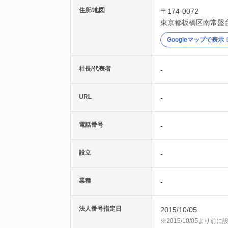
住所/地図
〒174-0072
東京都
板橋区
南常盤台
Googleマップで表示
社長/代表者
-
URL
-
電話番号
-
設立
-
業種
-
法人番号指定日
2015/10/05
※2015/10/05より