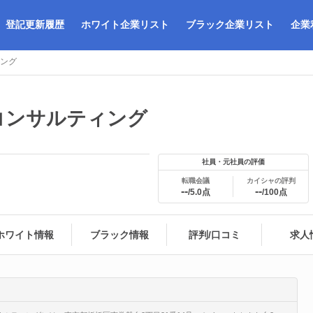
登記更新履歴
ホワイト企業リスト
ブラック企業リスト
企業
ング
コンサルティング
社員・元社員の評価
転職会議
カイシャの評判
--
--
/5.0点
/100点
ホワイト情報
ブラック情報
評判/口コミ
求人