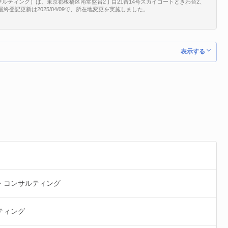
ルティング）は、東京都板橋区南常盤台2丁目21番14号スカイコートときわ台2、
）。最終登記更新は2025/04/09で、所在地変更を実施しました。
表示する
・コンサルティング
ティング