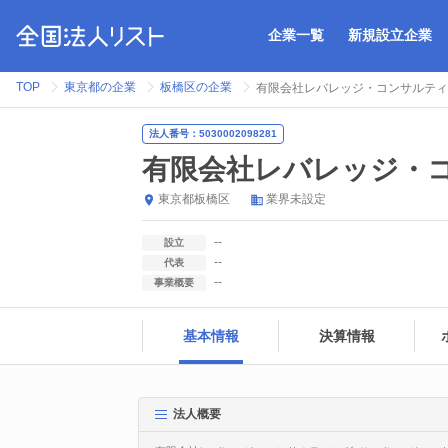
企業一覧
新規設立企業
TOP
東京都の企業
板橋区の企業
有限会社レバレッジ・コンサルティ
法人番号：5030002098281
有限会社レバレッジ・
東京都
板橋区
業界未設定
--
設立
--
代表
--
事業概要
基本情報
決算情報
法人概要