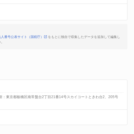
法人番号公表サイト（国税庁）
をもとに独自で収集したデータを追加して編集し
い。
から 新：東京都板橋区南常盤台2丁目21番14号スカイコートときわ台2、205号