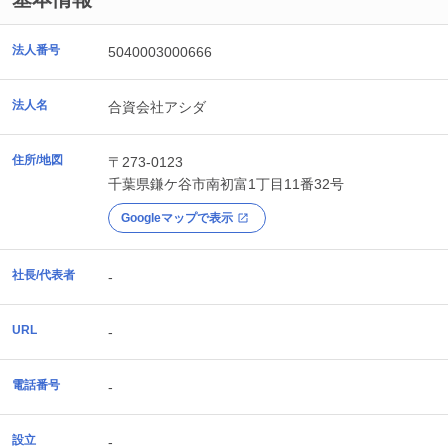
法人番号
5040003000666
法人名
合資会社アシダ
住所/地図
〒273-0123
千葉県
鎌ケ谷市
南初富1丁目11番32号
Googleマップで表示
社長/代表者
-
URL
-
電話番号
-
設立
-