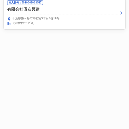
法人番号：5040002038567
有限会社盟友興建
千葉県鎌ケ谷市南初富3丁目4番19号
その他(サービス)