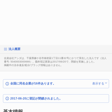
法人概要
合資会社アシダは、千葉県鎌ケ谷市南初富1丁目11番32号にかつて実在した法人です（法人
番号: 5040003000666）。最終登記更新は2017/06/20で、閉鎖を実施しました。
掲載中の法令違反/処分/ブラック情報はありません。
全国に同名企業が16件あります。
表示する
2017-06-20に登記が閉鎖されました。
基本情報