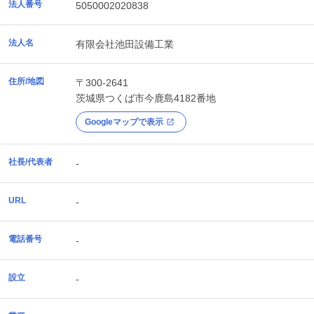
法人番号
5050002020838
法人名
有限会社池田設備工業
住所/地図
〒300-2641
茨城県
つくば市
今鹿島4182番地
Googleマップで表示
社長/代表者
-
URL
-
電話番号
-
設立
-