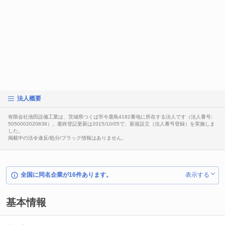
法人概要
有限会社池田設備工業は、茨城県つくば市今鹿島4182番地に所在する法人です（法人番号:
5050002020838）。最終登記更新は2015/10/05で、新規設立（法人番号登録）を実施しま
した。
掲載中の法令違反/処分/ブラック情報はありません。
全国に同名企業が16件あります。
表示する
基本情報