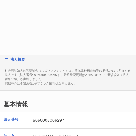
法人概要
社会福祉法人鈴和福祉会（スズワフクシカイ）は、茨城県神栖市知手92番地の15に所在する
法人です（法人番号: 5050005006297）。最終登記更新は2015/10/05で、新規設立（法人
番号登録）を実施しました。
掲載中の法令違反/処分/ブラック情報はありません。
基本情報
法人番号
5050005006297