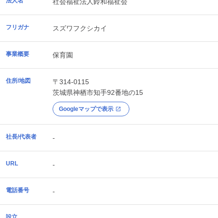
法人名
社会福祉法人鈴和福祉会
フリガナ
スズワフクシカイ
事業概要
保育園
住所/地図
〒314-0115
茨城県
神栖市
知手92番地の15
Googleマップで表示
社長/代表者
-
URL
-
電話番号
-
設立