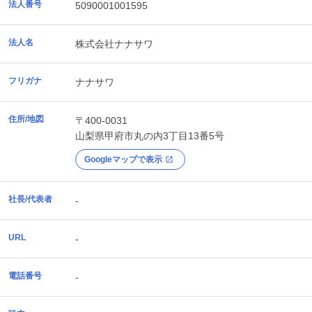
法人番号
5090001001595
法人名
株式会社ナナサワ
フリガナ
ナナサワ
住所/地図
〒400-0031
山梨県
甲府市
丸の内3丁目13番5号
Googleマップで表示
社長/代表者
-
URL
-
電話番号
-