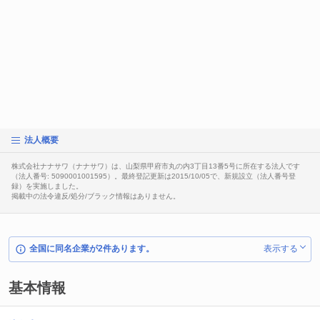
法人概要
株式会社ナナサワ（ナナサワ）は、山梨県甲府市丸の内3丁目13番5号に所在する法人です
（法人番号: 5090001001595）。最終登記更新は2015/10/05で、新規設立（法人番号登
録）を実施しました。
掲載中の法令違反/処分/ブラック情報はありません。
全国に同名企業が2件あります。
表示する
基本情報