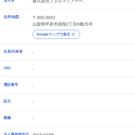
法人名
株式会社フォルマソアーベ
住所/地図
〒400-0043
山梨県
甲府市
国母2丁目9番25号
Googleマップで表示
社長/代表者
-
URL
-
電話番号
-
設立
-
業種
-
法人番号指定日