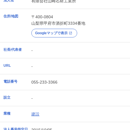
法人名
有限会社山崎石材工業所
住所/地図
〒400-0804
山梨県
甲府市
酒折町3334番地
Googleマップで表示
社長/代表者
-
URL
-
電話番号
055-233-3366
設立
-
業種
建設
法人番号指定日