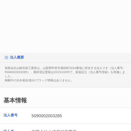
法人概要
有限会社山崎石材工業所は、山梨県甲府市酒折町3334番地に所在する法人です（法人番号:
5090002003285）。最終登記更新は2015/10/05で、新規設立（法人番号登録）を実施しま
した。
掲載中の法令違反/処分/ブラック情報はありません。
基本情報
法人番号
5090002003285