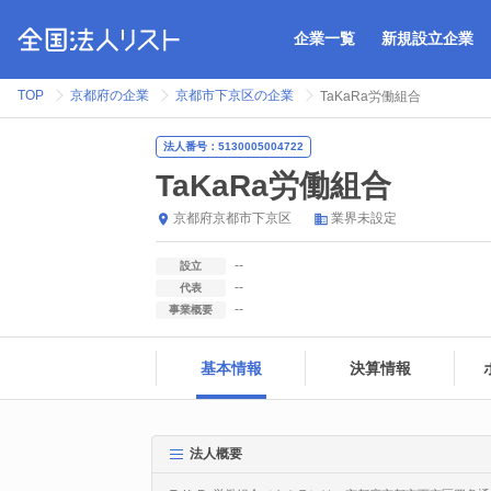
企業一覧
新規設立企業
TOP
京都府の企業
京都市下京区の企業
TaKaRa労働組合
法人番号：5130005004722
TaKaRa労働組合
京都府
京都市下京区
業界未設定
--
設立
--
代表
--
事業概要
基本情報
決算情報
法人概要