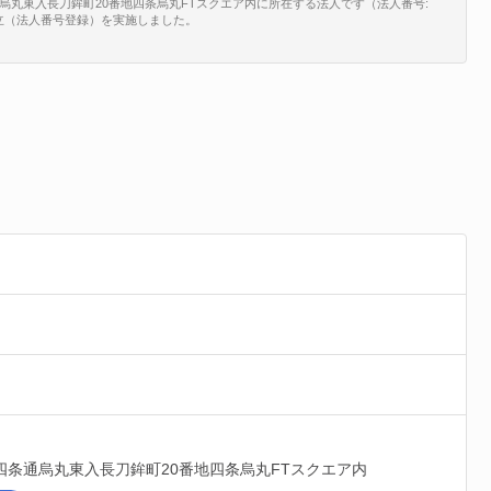
通烏丸東入長刀鉾町20番地四条烏丸FTスクエア内に所在する法人です（法人番号:
、新規設立（法人番号登録）を実施しました。
四条通烏丸東入長刀鉾町20番地四条烏丸FTスクエア内