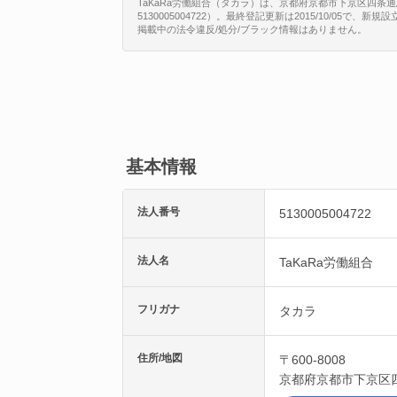
TaKaRa労働組合（タカラ）は、京都府京都市下京区四条
5130005004722）。最終登記更新は2015/10/05で
掲載中の法令違反/処分/ブラック情報はありません。
基本情報
法人番号
5130005004722
法人名
TaKaRa労働組合
フリガナ
タカラ
住所/地図
〒600-8008
京都府
京都市下京区