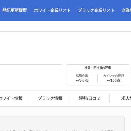
登記更新履歴
ホワイト企業リスト
ブラック企業リスト
企業
社員・元社員の評価
転職会議
カイシャの評判
--
--
/5.0点
/100点
ホワイト情報
ブラック情報
評判/口コミ
求人