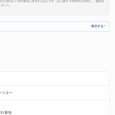
町丸1丁目91番地に所在する法人です（法人番号: 5180001121491）。最終登
しました。
表示する
ースター
91番地