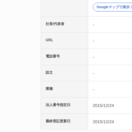
Googleマップで表示
社長/代表者
-
URL
-
電話番号
-
設立
-
業種
-
法人番号指定日
2015/12/24
最終登記更新日
2015/12/24