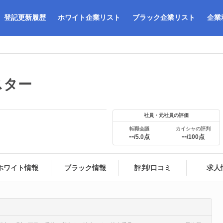
登記更新履歴
ホワイト企業リスト
ブラック企業リスト
企業
スター
社員・元社員の評価
転職会議
カイシャの評判
--
--
/5.0点
/100点
ホワイト情報
ブラック情報
評判/口コミ
求人