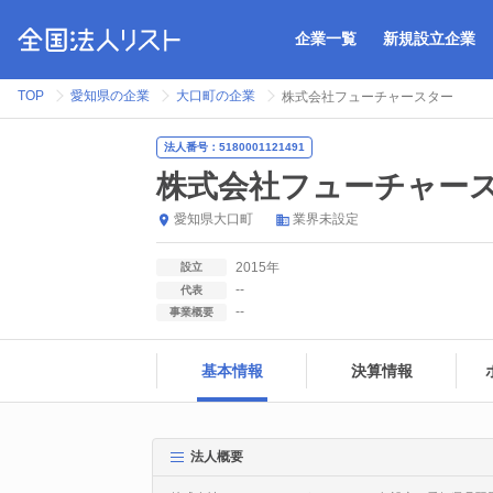
企業一覧
新規設立企業
TOP
愛知県の企業
大口町の企業
株式会社フューチャースター
法人番号：5180001121491
株式会社フューチャー
愛知県
大口町
業界未設定
2015年
設立
--
代表
--
事業概要
基本情報
決算情報
法人概要