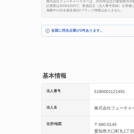
株式会社フューチャースターは、2015年設立の愛知県丹羽郡大口
記更新は2015/12/24で、新規設立（法人番号登録）を実施
掲載中の法令違反/処分/ブラック情報はありません。
全国に同名企業が2件あります。
基本情報
法人番号
5180001121491
法人名
株式会社フューチャ
住所/地図
〒480-0145
愛知県
大口町
丸1丁目