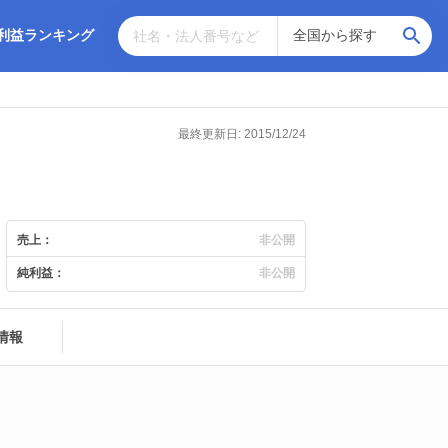
利益ランキング
最終更新日: 2015/12/24
売上：
非公開
純利益：
非公開
情報