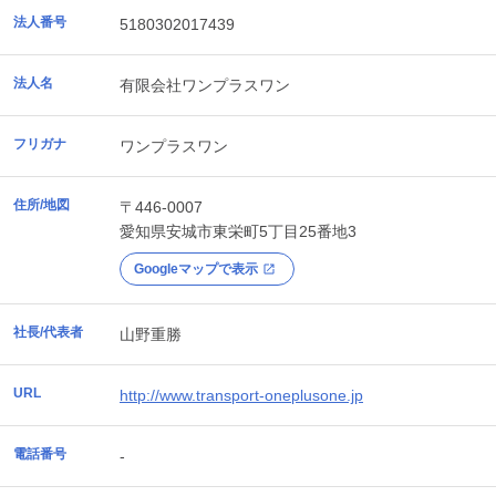
法人番号
5180302017439
法人名
有限会社ワンプラスワン
フリガナ
ワンプラスワン
住所/地図
〒446-0007
愛知県
安城市
東栄町5丁目25番地3
Googleマップで表示
社長/代表者
山野重勝
URL
http://www.transport-oneplusone.jp
電話番号
-