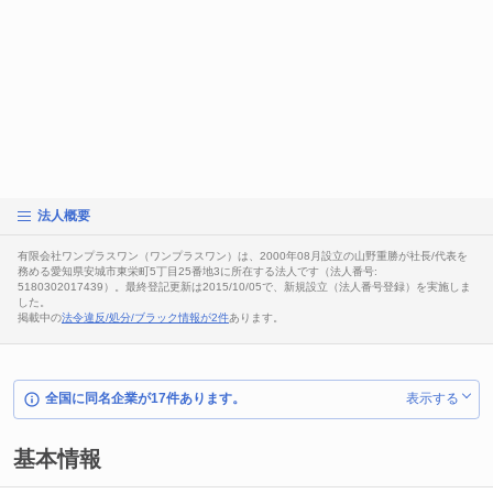
法人概要
有限会社ワンプラスワン（ワンプラスワン）は、2000年08月設立の山野重勝が社長/代表を
務める愛知県安城市東栄町5丁目25番地3に所在する法人です（法人番号:
5180302017439）。最終登記更新は2015/10/05で、新規設立（法人番号登録）を実施しま
した。
掲載中の
法令違反/処分/ブラック情報が2件
あります。
全国に同名企業が17件あります。
表示する
基本情報