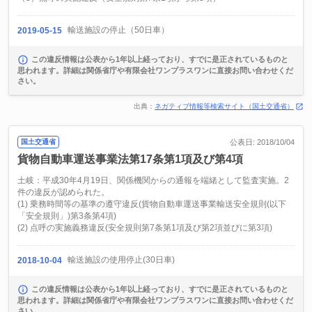
輸送施設の停止（50日車）
2019-05-15
この違反情報は公表から1年以上経っており、すでに是正されているものと
思われます。詳細は関係省庁や有限会社ワンプラスワンに直接お問い合わせくだ
さい。
出典：
ネガティブ情報等検索サイト（国土交通省）
国土交通省
公表日: 2018/10/04
貨物自動車運送事業法第17条第1項及び第4項
土岐：平成30年4月19日、関係機関からの通報を端緒として監査実施。2
件の違反が認められた。
(1) 乗務時間等の基準の遵守違反(貨物自動車運送事業輸送安全規則(以下
「安全規則」)第3条第4項)
(2) 点呼の実施義務違反(安全規則第7条第1項及び第2項並びに第3項)
輸送施設の使用停止(30日車)
2018-10-04
この違反情報は公表から1年以上経っており、すでに是正されているものと
思われます。詳細は関係省庁や有限会社ワンプラスワンに直接お問い合わせくだ
さい。