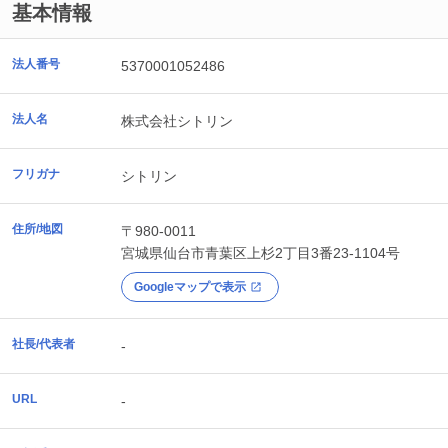
基本情報
法人番号
5370001052486
法人名
株式会社シトリン
フリガナ
シトリン
住所/地図
〒980-0011
宮城県
仙台市青葉区
上杉2丁目3番23-1104号
Googleマップで表示
社長/代表者
-
URL
-