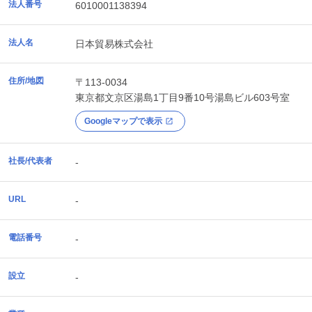
法人番号
6010001138394
法人名
日本貿易株式会社
住所/地図
〒113-0034
東京都
文京区
湯島1丁目9番10号湯島ビル603号室
Googleマップで表示
社長/代表者
-
URL
-
電話番号
-
設立
-