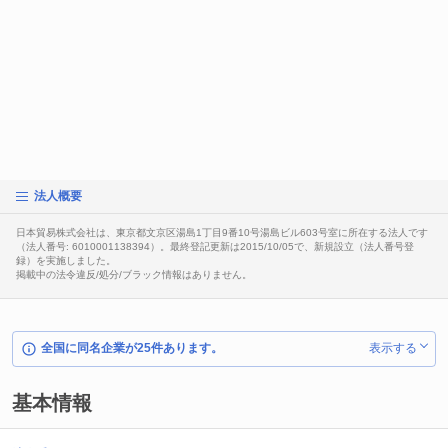
法人概要
日本貿易株式会社は、東京都文京区湯島1丁目9番10号湯島ビル603号室に所在する法人です
（法人番号: 6010001138394）。最終登記更新は2015/10/05で、新規設立（法人番号登
録）を実施しました。
掲載中の法令違反/処分/ブラック情報はありません。
全国に同名企業が25件あります。
表示する
基本情報