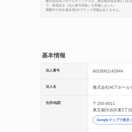
株式会社ACTホールディングスは、東京都渋谷区東2丁目23-11に
で、新規設立（法人番号登録）を実施しました。
掲載中の法令違反/処分/ブラック情報はありません。
基本情報
法人番号
6010001142644
法人名
株式会社ACTホール
住所/地図
〒150-0011
東京都
渋谷区
東2丁目2
Googleマップで表示