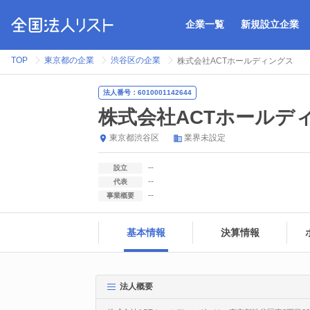
企業一覧
新規設立企業
TOP
東京都の企業
渋谷区の企業
株式会社ACTホールディングス
法人番号：6010001142644
株式会社ACTホールデ
東京都
渋谷区
業界未設定
--
設立
--
代表
--
事業概要
基本情報
決算情報
法人概要