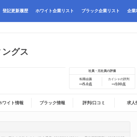
登記更新履歴
ホワイト企業リスト
ブラック企業リスト
企業
ィングス
社員・元社員の評価
転職会議
カイシャの評判
--
--
/5.0点
/100点
ホワイト情報
ブラック情報
評判/口コミ
求人