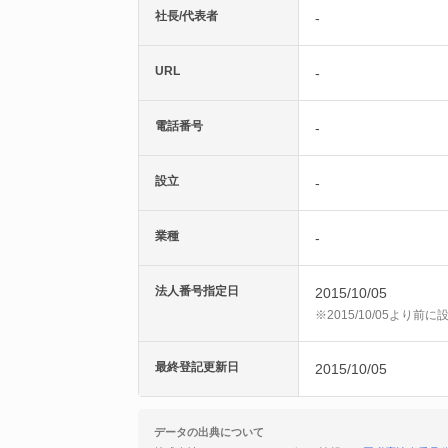
社長/代表者
-
URL
-
電話番号
-
設立
-
業種
-
法人番号指定日
2015/10/05
※2015/10/05より
最終登記更新日
2015/10/05
データの出典について