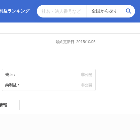
利益ランキング
最終更新日: 2015/10/05
売上：
非公開
純利益：
非公開
情報