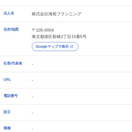
法人名
株式会社海裕プランニング
住所/地図
〒105-0004
東京都
港区
新橋3丁目15番5号
Googleマップで表示
社長/代表者
-
URL
-
電話番号
-
設立
-
業種
-