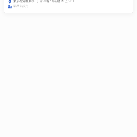
東京都港区新橋6丁目23番7号新橋TSビルB1
業界未設定