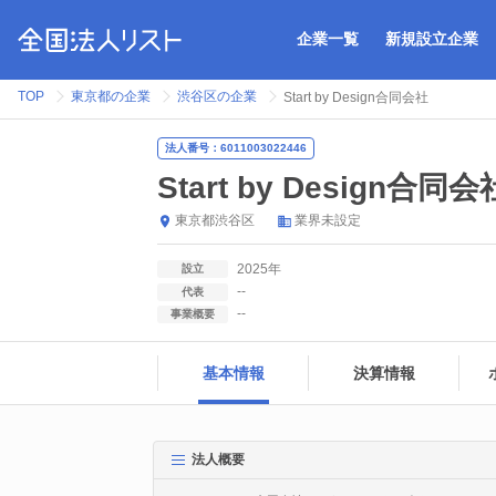
企業一覧
新規設立企業
TOP
東京都の企業
渋谷区の企業
Start by Design合同会社
法人番号：6011003022446
Start by Design合同会
東京都
渋谷区
業界未設定
2025年
設立
--
代表
--
事業概要
基本情報
決算情報
法人概要