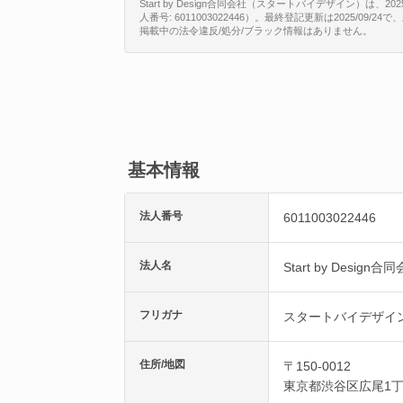
Start by Design合同会社（スタートバイデザイン）
人番号: 6011003022446）。最終登記更新は2025/0
掲載中の法令違反/処分/ブラック情報はありません。
基本情報
法人番号
6011003022446
法人名
Start by Design合
フリガナ
スタートバイデザイ
住所/地図
〒150-0012
東京都
渋谷区
広尾1