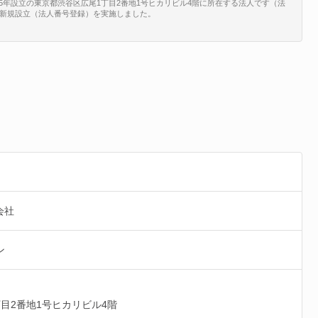
は、2025年設立の東京都渋谷区広尾1丁目2番地1号ヒカリビル4階に所在する法人です（法
9/24で、新規設立（法人番号登録）を実施しました。
同会社
ン
丁目2番地1号ヒカリビル4階