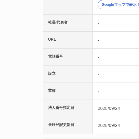
Googleマップで表示
社長/代表者
-
URL
-
電話番号
-
設立
-
業種
-
法人番号指定日
2025/09/24
最終登記更新日
2025/09/24