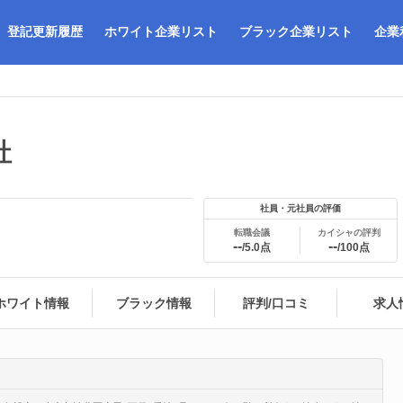
登記更新履歴
ホワイト企業リスト
ブラック企業リスト
企業
社
社員・元社員の評価
転職会議
カイシャの評判
--
--
/5.0点
/100点
ホワイト情報
ブラック情報
評判/口コミ
求人