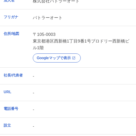
法人名
株式会社バトラーオート
フリガナ
バトラーオート
住所/地図
〒105-0003
東京都
港区
西新橋1丁目9番1号ブロドリー西新橋ビ
ル1階
Googleマップで表示
社長/代表者
-
URL
-
電話番号
-
設立
-