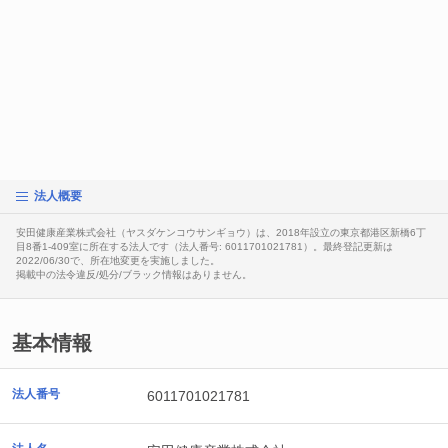
法人概要
安田健康産業株式会社（ヤスダケンコウサンギョウ）は、2018年設立の東京都港区新橋6丁
目8番1-409室に所在する法人です（法人番号: 6011701021781）。最終登記更新は
2022/06/30で、所在地変更を実施しました。
掲載中の法令違反/処分/ブラック情報はありません。
基本情報
法人番号
6011701021781