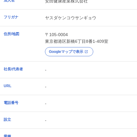
法人名
安田健康産業株式会社
フリガナ
ヤスダケンコウサンギョウ
住所/地図
〒105-0004
東京都
港区
新橋6丁目8番1-409室
Googleマップで表示
社長/代表者
-
URL
-
電話番号
-
設立
-
業種