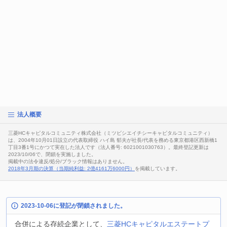
法人概要
三菱HCキャピタルコミュニティ株式会社（ミツビシエイチシーキャピタルコミュニティ）
は、2004年10月01日設立の代表取締役 ハイ島 郁夫が社長/代表を務める東京都港区西新橋1
丁目3番1号にかつて実在した法人です（法人番号: 6021001030763）。最終登記更新は
2023/10/06で、閉鎖を実施しました。
掲載中の法令違反/処分/ブラック情報はありません。
2018年3月期の決算（当期純利益: 2億4161万6000円）
を掲載しています。
2023-10-06に登記が閉鎖されました。
合併による存続企業として、
三菱HCキャピタルエステートプ