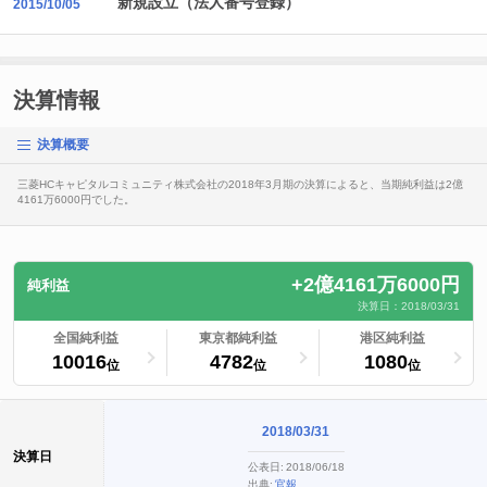
新規設立（法人番号登録）
2015/10/05
決算情報
決算概要
三菱HCキャピタルコミュニティ株式会社の2018年3月期の決算によると、当期純利益は2億
4161万6000円でした。
+2億4161万6000円
純利益
決算日：2018/03/31
ランキングへ
全国純利益
ランキングへ
東京都純利益
ランキングへ
港区純利益
10016
4782
1080
位
位
位
2018/03/31
決算日
公表日:
2018/06/18
出典:
官報