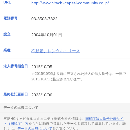
URL
http://www.hitachi-capital-community.co.jp/
電話番号
03-3503-7322
設立
2004年10月01日
業種
不動産、レンタル・リース
法人番号指定日
2015/10/05
※2015/10/05より前に設立された法人の法人番号は、一律で
2015/10/05に指定されています。
最終登記更新日
2023/10/06
データの出典について
三菱HCキャピタルコミュニティ株式会社の情報は、
国税庁法人番号公表サイ
ト（国税庁）
をもとに独自で収集したデータを追加して編集しています。詳
しくは、
データの出典について
をご覧ください。