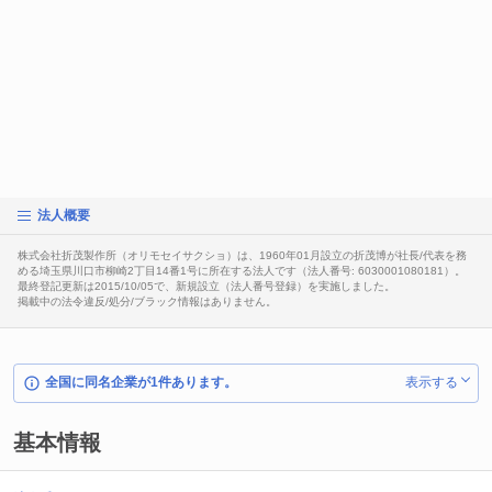
法人概要
株式会社折茂製作所（オリモセイサクショ）は、1960年01月設立の折茂博が社長/代表を務
める埼玉県川口市柳崎2丁目14番1号に所在する法人です（法人番号: 6030001080181）。
最終登記更新は2015/10/05で、新規設立（法人番号登録）を実施しました。
掲載中の法令違反/処分/ブラック情報はありません。
全国に同名企業が1件あります。
表示する
基本情報