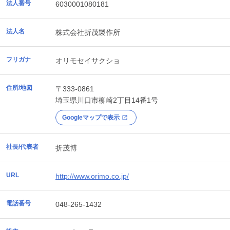
法人番号
6030001080181
法人名
株式会社折茂製作所
フリガナ
オリモセイサクショ
住所/地図
〒333-0861
埼玉県
川口市
柳崎2丁目14番1号
Googleマップで表示
社長/代表者
折茂博
URL
http://www.orimo.co.jp/
電話番号
048-265-1432